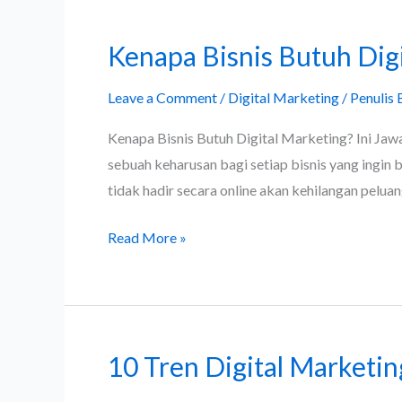
Kenapa Bisnis Butuh Dig
Kenapa
Bisnis
Leave a Comment
/
Digital Marketing
/
Penulis 
Butuh
Digital
Kenapa Bisnis Butuh Digital Marketing? Ini Jawa
Marketing?
sebuah keharusan bagi setiap bisnis yang ingin
Ini
tidak hadir secara online akan kehilangan pelu
Jawaban
&
Read More »
Contohnya!
10 Tren Digital Marketi
10
Tren