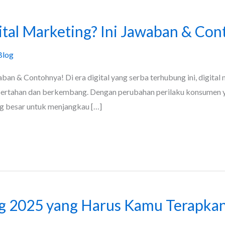
ital Marketing? Ini Jawaban & Con
Blog
ban & Contohnya! Di era digital yang serba terhubung ini, digital 
 bertahan dan berkembang. Dengan perubahan perilaku konsumen yan
ang besar untuk menjangkau […]
ng 2025 yang Harus Kamu Terapka