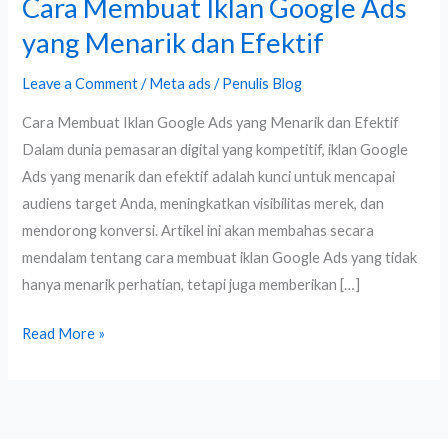
Cara Membuat Iklan Google Ads
Cara
Membuat
yang Menarik dan Efektif
Iklan
Google
Leave a Comment
/
Meta ads
/
Penulis Blog
Ads
Cara Membuat Iklan Google Ads yang Menarik dan Efektif
yang
Dalam dunia pemasaran digital yang kompetitif, iklan Google
Menarik
Ads yang menarik dan efektif adalah kunci untuk mencapai
dan
audiens target Anda, meningkatkan visibilitas merek, dan
Efektif
mendorong konversi. Artikel ini akan membahas secara
mendalam tentang cara membuat iklan Google Ads yang tidak
hanya menarik perhatian, tetapi juga memberikan […]
Read More »