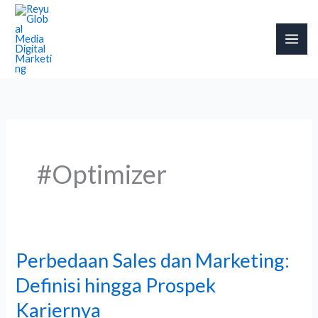
Skip
to
content
#Optimizer
Perbedaan Sales dan Marketing:
Perbedaan
Sales
Definisi hingga Prospek
dan
Kariernya
Marketing: