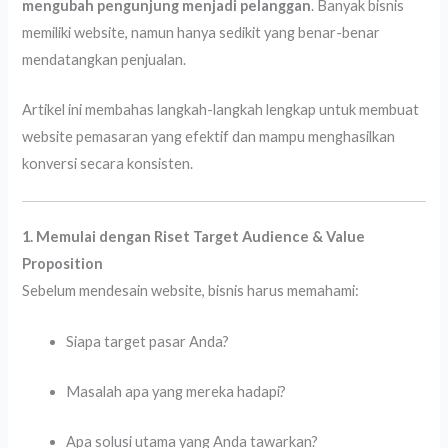
mengubah pengunjung menjadi pelanggan
. Banyak bisnis
memiliki website, namun hanya sedikit yang benar-benar
mendatangkan penjualan.
Artikel ini membahas langkah-langkah lengkap untuk membuat
website pemasaran yang efektif dan mampu menghasilkan
konversi secara konsisten.
1. Memulai dengan Riset Target Audience & Value
Proposition
Sebelum mendesain website, bisnis harus memahami:
Siapa target pasar Anda?
Masalah apa yang mereka hadapi?
Apa solusi utama yang Anda tawarkan?