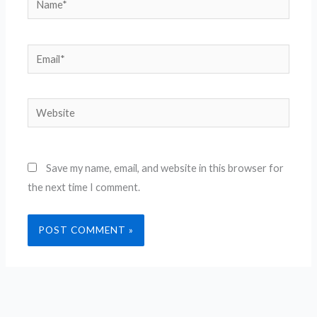
Email*
Website
Save my name, email, and website in this browser for
the next time I comment.