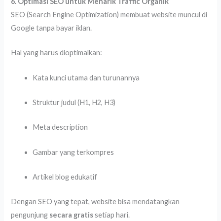
6. Optimasi SEO untuk Menarik Traffic Organik
SEO (Search Engine Optimization) membuat website muncul di
Google tanpa bayar iklan.
Hal yang harus dioptimalkan:
Kata kunci utama dan turunannya
Struktur judul (H1, H2, H3)
Meta description
Gambar yang terkompres
Artikel blog edukatif
Dengan SEO yang tepat, website bisa mendatangkan
pengunjung
secara gratis
setiap hari.