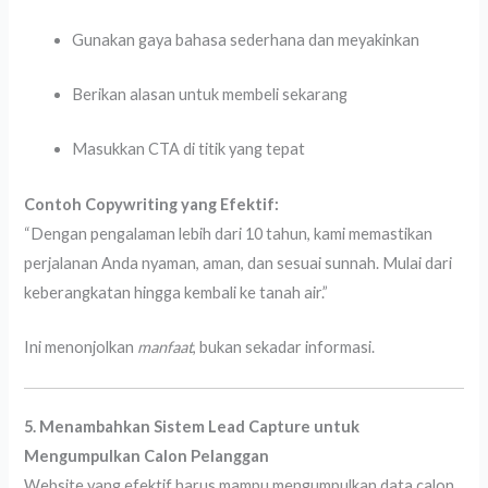
Gunakan gaya bahasa sederhana dan meyakinkan
Berikan alasan untuk membeli sekarang
Masukkan CTA di titik yang tepat
Contoh Copywriting yang Efektif:
“Dengan pengalaman lebih dari 10 tahun, kami memastikan
perjalanan Anda nyaman, aman, dan sesuai sunnah. Mulai dari
keberangkatan hingga kembali ke tanah air.”
Ini menonjolkan
manfaat
, bukan sekadar informasi.
5. Menambahkan Sistem Lead Capture untuk
Mengumpulkan Calon Pelanggan
Website yang efektif harus mampu mengumpulkan data calon