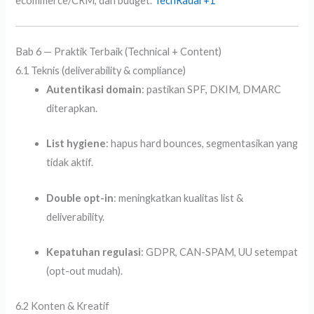
ecommerce/CRM, dan budget.
TechRadar
+1
Bab 6 — Praktik Terbaik (Technical + Content)
6.1 Teknis (deliverability & compliance)
Autentikasi domain
: pastikan SPF, DKIM, DMARC
diterapkan.
List hygiene
: hapus hard bounces, segmentasikan yang
tidak aktif.
Double opt-in
: meningkatkan kualitas list &
deliverability.
Kepatuhan regulasi
: GDPR, CAN-SPAM, UU setempat
(opt-out mudah).
6.2 Konten & Kreatif