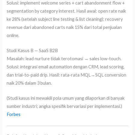
Solusi: implement welcome series + cart abandonment flow +
segmentation by category interest. Hasil awal: open rate naik
ke 28% (setelah subject line testing & list cleaning); recovery
revenue dari abandoned carts naik 15% dari total penjualan
online.
Studi Kasus B — SaaS B2B
Masalah: lead nurture tidak terotomasi → sales low-touch.
Solusi: integrasi email automation dengan CRM, lead scoring,
dan trial-to-paid drip. Hasil: rata-rata MQL→SQL conversion
naik 20% dalam 3 bulan.
(Studi kasus ini mewakili pola umum yang dilaporkan di banyak
sumber industri; angka spesifik bervariasi per implementasi.)
Forbes