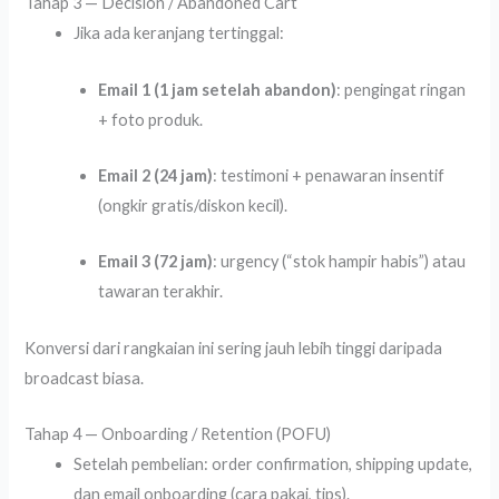
Tahap 3 — Decision / Abandoned Cart
Jika ada keranjang tertinggal:
Email 1 (1 jam setelah abandon)
: pengingat ringan
+ foto produk.
Email 2 (24 jam)
: testimoni + penawaran insentif
(ongkir gratis/diskon kecil).
Email 3 (72 jam)
: urgency (“stok hampir habis”) atau
tawaran terakhir.
Konversi dari rangkaian ini sering jauh lebih tinggi daripada
broadcast biasa.
Tahap 4 — Onboarding / Retention (POFU)
Setelah pembelian: order confirmation, shipping update,
dan email onboarding (cara pakai, tips).