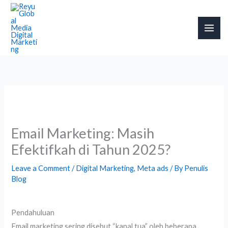
Skip
to
content
Email Marketing: Masih
Efektifkah di Tahun 2025?
Leave a Comment
/
Digital Marketing
,
Meta ads
/ By
Penulis
Blog
Pendahuluan
Email marketing sering disebut “kanal tua” oleh beberapa