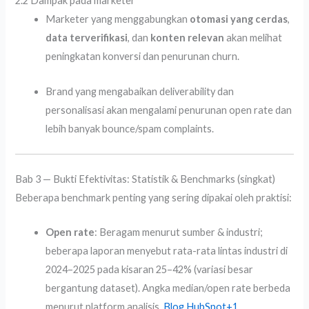
2.2 Dampak pada marketer
Marketer yang menggabungkan
otomasi yang cerdas
,
data terverifikasi
, dan
konten relevan
akan melihat
peningkatan konversi dan penurunan churn.
Brand yang mengabaikan deliverability dan
personalisasi akan mengalami penurunan open rate dan
lebih banyak bounce/spam complaints.
Bab 3 — Bukti Efektivitas: Statistik & Benchmarks (singkat)
Beberapa benchmark penting yang sering dipakai oleh praktisi:
Open rate
: Beragam menurut sumber & industri;
beberapa laporan menyebut rata-rata lintas industri di
2024–2025 pada kisaran 25–42% (variasi besar
bergantung dataset). Angka median/open rate berbeda
menurut platform analisis.
Blog HubSpot
+1