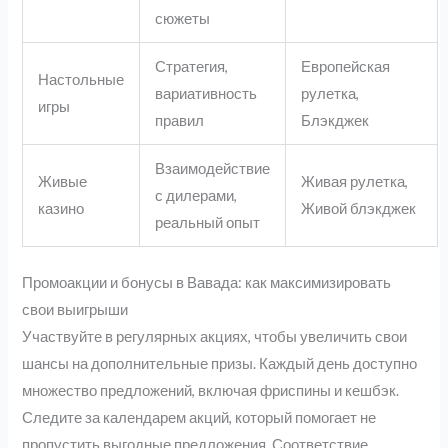
сюжеты
Стратегия,
Европейская
Настольные
вариативность
рулетка,
игры
правил
Блэкджек
Взаимодействие
Живые
Живая рулетка,
с дилерами,
казино
Живой блэкджек
реальный опыт
Промоакции и бонусы в Вавада: как максимизировать
свои выигрыши
Участвуйте в регулярных акциях, чтобы увеличить свои
шансы на дополнительные призы. Каждый день доступно
множество предложений, включая фриспины и кешбэк.
Следите за календарем акций, который помогает не
пропустить выгодные предложения. Соответствие