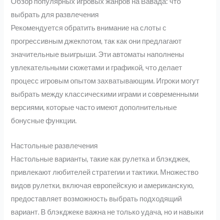
Обзор популярных игровых жанров на Вавада: что
выбрать для развлечения
Рекомендуется обратить внимание на слоты с
прогрессивным джекпотом, так как они предлагают
значительные выигрыши. Эти автоматы наполнены
увлекательными сюжетами и графикой, что делает
процесс игровым опытом захватывающим. Игроки могут
выбрать между классическими играми и современными
версиями, которые часто имеют дополнительные
бонусные функции.
Настольные развлечения
Настольные варианты, такие как рулетка и блэкджек,
привлекают любителей стратегии и тактики. Множество
видов рулетки, включая европейскую и американскую,
предоставляет возможность выбрать подходящий
вариант. В блэкджеке важна не только удача, но и навыки