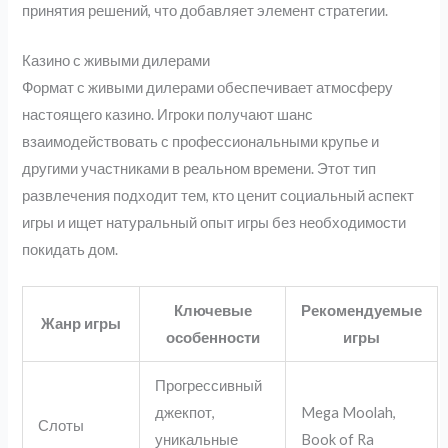
принятия решений, что добавляет элемент стратегии.
Казино с живыми дилерами
Формат с живыми дилерами обеспечивает атмосферу
настоящего казино. Игроки получают шанс
взаимодействовать с профессиональными крупье и
другими участниками в реальном времени. Этот тип
развлечения подходит тем, кто ценит социальный аспект
игры и ищет натуральный опыт игры без необходимости
покидать дом.
Ключевые
Рекомендуемые
Жанр игры
особенности
игры
Прогрессивный
джекпот,
Mega Moolah,
Слоты
уникальные
Book of Ra